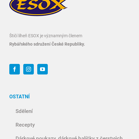
Štičí líheň ESOX je významným členem
Rybářského sdružení České Republiky.
OSTATNÍ
Sdělení
Recepty
Dárkové poukazy, dárkové balíčky z čerstvých