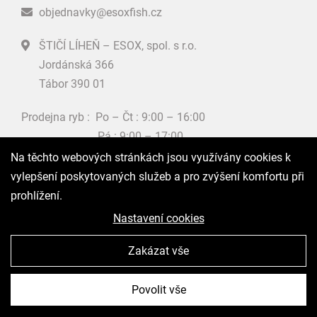
objednavky@esoxfish.cz
ŠTIČÍ LÍHEŇ – ESOX, spol. s r.o.
Jordánská 366
Tábor 390 01
Prodejna ryb : Po – Čt : 9:00 – 16:00
Pá : 9:00 – 17:00
So : 8:00 – 11:00
Na těchto webových stránkách jsou využívány cookies k
Ne : Zavřeno
vylepšení poskytovaných služeb a pro zvýšení komfortu při
prohlížení.
Nastavení cookies
Zakázat vše
Povolit vše
Vytvořila digitální agentura
4WORKS Solutions