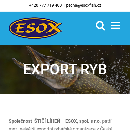
Skip
+420 777 719 400
|
pecha@esoxfish.cz
to
content
EXPORT RYB
Společnost ŠTIČÍ LÍHEŇ – ESOX, spol. s r.o.
patří
mezi největší exportní rybářské organizace v České