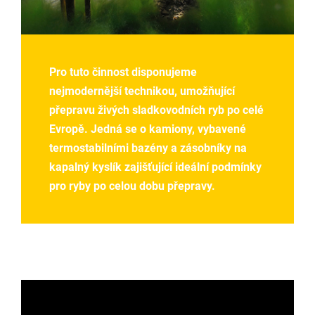
Pro tuto činnost disponujeme
nejmodernější technikou, umožňující
přepravu živých sladkovodních ryb po celé
Evropě. Jedná se o kamiony, vybavené
termostabilními bazény a zásobníky na
kapalný kyslík zajišťující ideální podmínky
pro ryby po celou dobu přepravy.