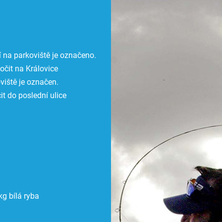
 na parkoviště je označeno.
čit na Královice
viště je označen.
t do poslední ulice
g bílá ryba