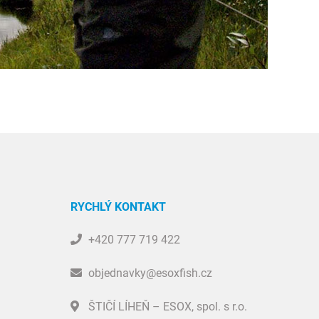
RYCHLÝ KONTAKT
+420 777 719 422
objednavky@esoxfish.cz
ŠTIČÍ LÍHEŇ – ESOX, spol. s r.o.