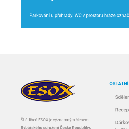
Parkování u přehrady. WC v prostoru hráze ozna
OSTATNÍ
Sdělen
Recep
Štičí líheň ESOX je významným členem
Dárko
Rybářského sdružení České Republiky.