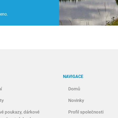
čeno.
NAVIGACE
í
Domů
ty
Novinky
vé poukazy, dárkové
Profil společnosti