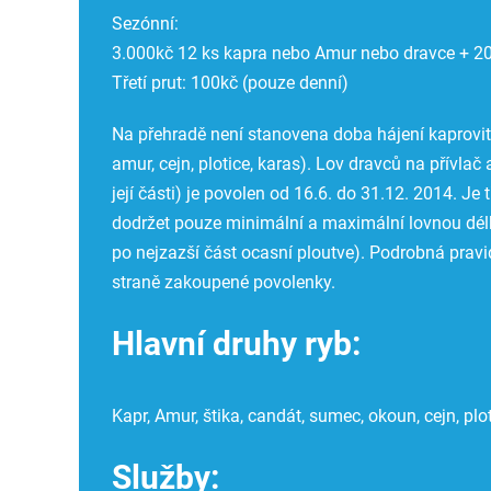
Sezónní:
3.000kč 12 ks kapra nebo Amur nebo dravce + 20
Třetí prut: 100kč (pouze denní)
Na přehradě není stanovena doba hájení kaprovitý
amur, cejn, plotice, karas). Lov dravců na přívlač 
její části) je povolen od 16.6. do 31.12. 2014. J
dodržet pouze minimální a maximální lovnou dél
po nejzazší část ocasní ploutve). Podrobná pravi
straně zakoupené povolenky.
Hlavní druhy ryb:
Kapr, Amur, štika, candát, sumec, okoun, cejn, plot
Služby: