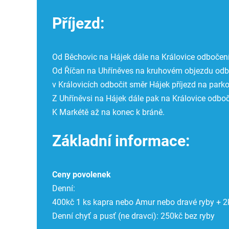
Příjezd:
Od Běchovic na Hájek dále na Královice odbočení
Od Říčan na Uhříněves na kruhovém objezdu odbo
v Královicích odbočit směr Hájek příjezd na parko
Z Uhříněvsi na Hájek dále pak na Královice odboči
K Markétě až na konec k bráně.
Základní informace:
Ceny povolenek
Denní:
400kč 1 ks kapra nebo Amur nebo dravé ryby + 2k
Denní chyť a pusť (ne dravci): 250kč bez ryby