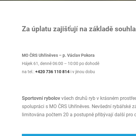
Za úplatu zajišťují na základě souhl
MO ČRS Uhříněves – p. Václav Pokora
Hájek 61, denně 06:00 – 10:00 po dohodě
na tel.:
+420 736 110 814
i v jinou dobu
Sportovní rybolov
všech druhů ryb v krásném prostřed
spolupráci s MO ČRS Uhříněves. Nevšední rybářské z
limitována počtem 20 a postupně přibývají další pro 