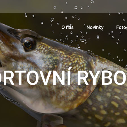
O nás
Novinky
Foto
RTOVNÍ RYB