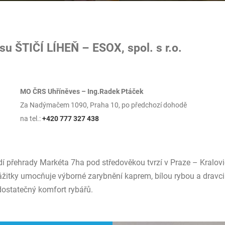
asu ŠTIČÍ LÍHEŇ – ESOX, spol. s r.o.
MO ČRS Uhříněves – Ing.Radek Ptáček
Za Nadýmačem 1090, Praha 10, po předchozí dohodě
na tel.:
+420 777 327 438
í přehrady Markéta 7ha pod středověkou tvrzí v Praze – Kralovi
ážitky umocňuje výborné zarybnění kaprem, bílou rybou a dravc
dostatečný komfort rybářů.