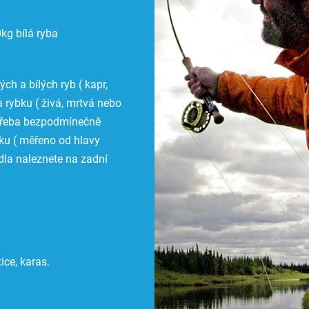
kg bílá ryba
ch a bílých ryb ( kapr,
a rybku ( živá, mrtvá nebo
e třeba bezpodmínečně
ku ( měřeno od hlavy
dla naleznete na zadní
ice, karas.