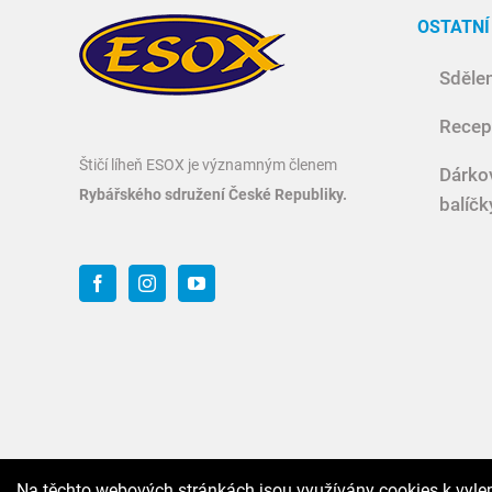
OSTATNÍ
Sdělen
Recep
Štičí líheň ESOX je významným členem
Dárko
Rybářského sdružení České Republiky.
balíčk
Na těchto webových stránkách jsou využívány cookies k vyle