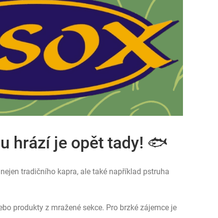
 hrází je opět tady! 🐟
ejen tradičního kapra, ale také například pstruha
y nebo produkty z mražené sekce. Pro brzké zájemce je