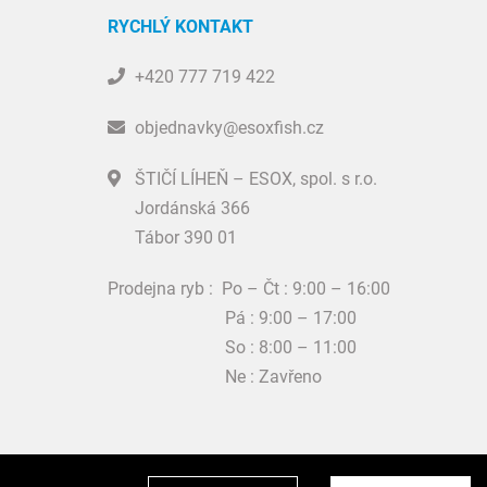
RYCHLÝ KONTAKT
+420 777 719 422
objednavky@esoxfish.cz
ŠTIČÍ LÍHEŇ – ESOX, spol. s r.o.
Jordánská 366
Tábor 390 01
Prodejna ryb : Po – Čt : 9:00 – 16:00
Pá : 9:00 – 17:00
So : 8:00 – 11:00
Ne : Zavřeno