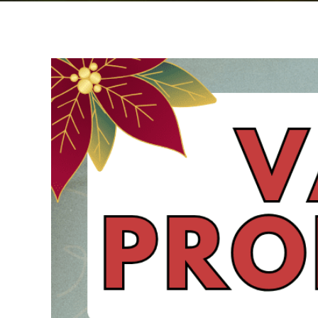
View
Larger
Image