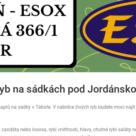
ryb na sádkách pod Jordánskou
rů na sádky v Táboře. V nabídce živých ryb budete moci najít n
z candáta nebo lososa, rybí vnitřnosti, hlavy, chutné rybí salát