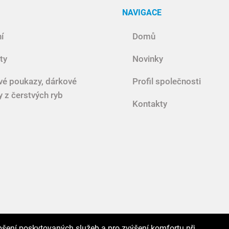
NAVIGACE
í
Domů
ty
Novinky
vé poukazy, dárkové
Profil společnosti
y z čerstvých ryb
Kontakty
pšení poskytovaných služeb a pro zvýšení komfortu při