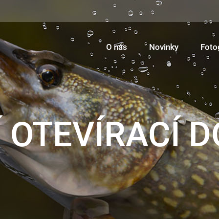
O nás
Novinky
Foto
 OTEVÍRACÍ D