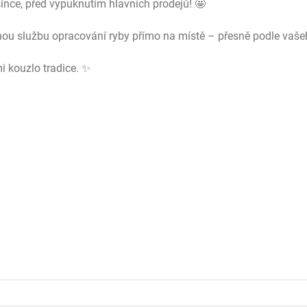
osince, před vypuknutím hlavních prodejů! 🤩
dnou službu opracování ryby přímo na místě – přesně podle vaše
mi kouzlo tradice. ✨